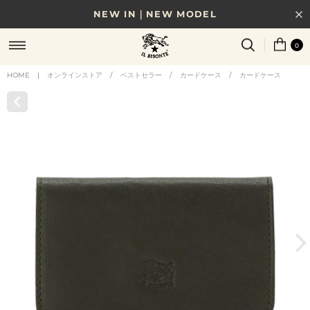
NEW IN｜NEW MODEL
8/17(月)10時まで｜税込11,000円以上で送料無料
0
贈る相手やシーンから選べる、新しいギフトガイド
HOME
|
オンラインストア
/
ベストセラー
/
カードケース
/
カードケース
NEW IN｜COLOR LEATHER