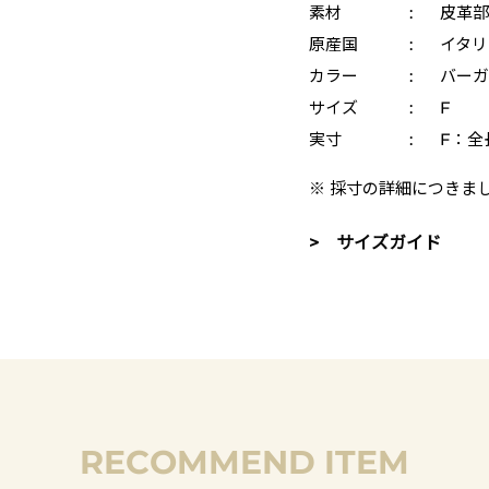
素材
:
皮革部
原産国
:
イタリ
カラー
:
バーガ
サイズ
:
F
実寸
:
F：全
※ 採寸の詳細につきま
> サイズガイド
RECOMMEND ITEM