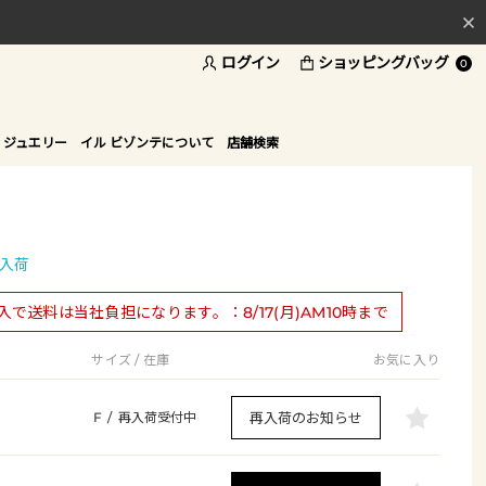
ログイン
ショッピングバッグ
料
0
ド
 ジュエリー
イル ビゾンテについて
店舗検索
入荷
購入で送料は当社負担になります。：8/17(月)AM10時まで
サイズ / 在庫
お気に入り
再入荷のお知らせ
F
/
再入荷受付中