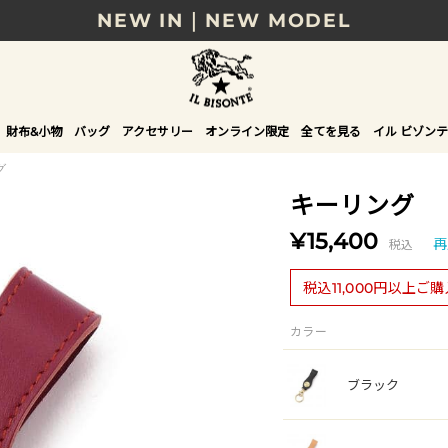
NEW IN｜NEW MODEL
8/17(月)10時まで｜税込11,000円以上で送料無
贈る相手やシーンから選べる、新しいギフトガイ
財布&小物
バッグ
アクセサリー
オンライン限定
全てを見る
イル ビゾンテ
NEW IN｜COLOR LEATHER
グ
キーリング
¥15,400
税込
再
税込11,000円以上ご
カラー
ブラック