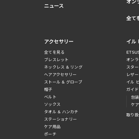
オン
ニュース
全て
アクセサリー
イル
全てを見る
ETSU
ブレスレット
オンラ
ネックレス & リング
スター
へアアクセサリー
レザー
ストール & グローブ
イル 
帽子
ガイド
ベルト
包
ソックス
ケ
タオル & ハンカチ
取り扱
ステーショナリー
ケア用品
ポーチ