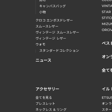
財布
VINT
キャンバスバッグ
STAR
小物
STIT
クロコ エンボスドレザー
MIZU
スムースレザー
ORCI
ヴィンテージ スムースレザー
ヴィンテージ レザー
ベス
ウォモ
スタンダードコレクション
オン
ニュース
全て
アクセサリー
イル
全てを見る
ETSU
ブレスレット
オンラ
ネックレス & リング
スター