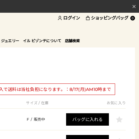
ログイン
ショッピングバッグ
料
0
ド
 ジュエリー
イル ビゾンテについて
店舗検索
購入で送料は当社負担になります。：8/17(月)AM10時まで
サイズ / 在庫
お気に入り
バッグに入れる
F
/
販売中