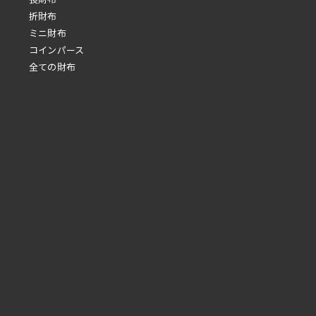
折財布
ミニ財布
コインパース
全ての財布