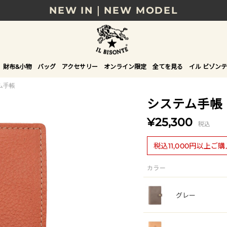
NEW IN｜NEW MODEL
8/17(月)10時まで｜税込11,000円以上で送料無
贈る相手やシーンから選べる、新しいギフトガイ
財布&小物
バッグ
アクセサリー
オンライン限定
全てを見る
イル ビゾンテ
NEW IN｜COLOR LEATHER
ム手帳
システム手帳
¥25,300
税込
税込11,000円以上ご
カラー
グレー