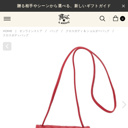
贈る相手やシーンから選べる、新しいギフトガイド
0
HOME
|
オンラインストア
/
バッグ
/
クロスボディ & ショルダーバッグ
/
クロスボディバッグ