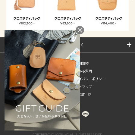
クロスボディバッグ
クロスボディバッグ
クロスボディバッグ
¥102,300 -
¥83,600 -
¥114,400 -
サイトマップを開く
新規会員登録
ご利用規約
ご利用ガイド
よくある質問
特定商取引法
プライバシーポリシー
お問い合わせ
サイトマップ
販売スタッフ中途採用
新卒採用
COPYRIGHT (C) LOOK INC. ALL RIGHTS RESERVED.