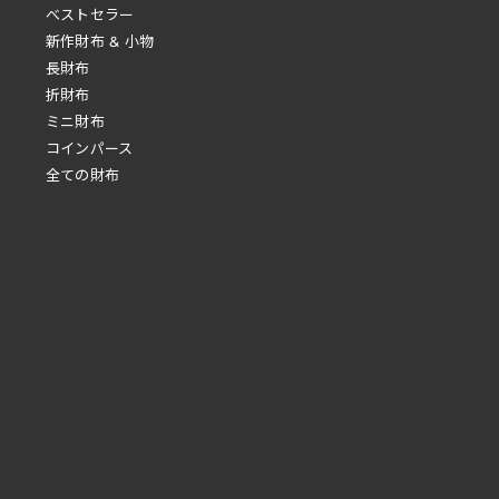
べストセラー
新作財布 & 小物
長財布
折財布
ミニ財布
コインパース
全ての財布