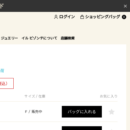
ド
ログイン
ショッピングバッグ
0
 ジュエリー
イル ビゾンテについて
店舗検索
入荷
税込）
サイズ / 在庫
お気に入り
バッグに入れる
F
/
販売中