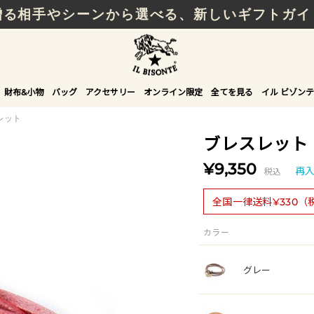
贈る相手やシーンから選べる、新しいギフトガイ
財布&小物
バッグ
アクセサリー
オンライン限定
全てを見る
イル ビゾンテ
レット
ブレスレット
¥9,350
税込
再
全国一律送料¥330（
カラー
グレー