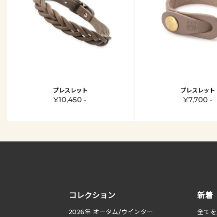
ブレスレット
ブレスレット
¥10,450 -
¥7,700 -
コレクション
新着
2026
年 オータム
/
ウインター
全てを