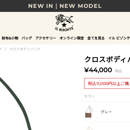
NEW IN｜NEW MODEL
8/17(月)10時まで｜税込11,000円以上で送料無
贈る相手やシーンから選べる、新しいギフトガイ
財布&小物
バッグ
アクセサリー
オンライン限定
全てを見る
イル ビゾンテ
NEW IN｜COLOR LEATHER
グ
/
クロスボディバッグ
クロスボディ
¥44,000
税込
税込11,000円以上ご
カラー
グレー