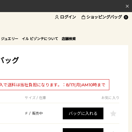
ログイン
ショッピングバッグ
料
0
ド
 ジュエリー
イル ビゾンテについて
店舗検索
バッグ
購入で送料は当社負担になります。：8/17(月)AM10時まで
サイズ / 在庫
お気に入り
バッグに入れる
F
/
販売中