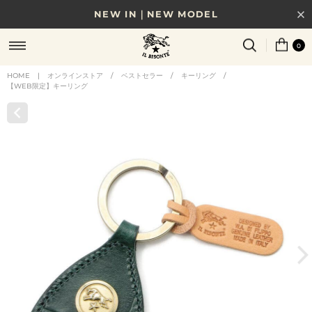
NEW IN｜NEW MODEL
8/17(月)10時まで｜税込11,000円以上で送料無料
0
贈る相手やシーンから選べる、新しいギフトガイド
HOME
|
オンラインストア
/
ベストセラー
/
キーリング
/
【WEB限定】キーリング
NEW IN｜COLOR LEATHER