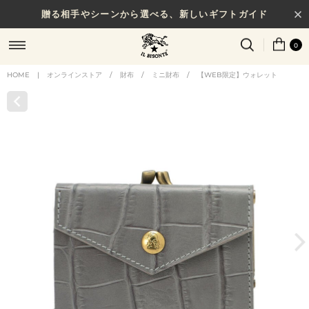
贈る相手やシーンから選べる、新しいギフトガイド
0
HOME
|
オンラインストア
/
財布
/
ミニ財布
/
【WEB限定】ウォレット