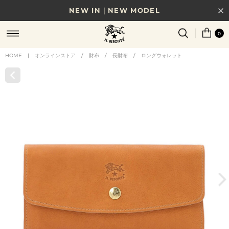
NEW IN｜NEW MODEL
8/17(月)10時まで｜税込11,000円以上で送料無料
0
贈る相手やシーンから選べる、新しいギフトガイド
HOME
|
オンラインストア
/
財布
/
長財布
/
ロングウォレット
NEW IN｜COLOR LEATHER