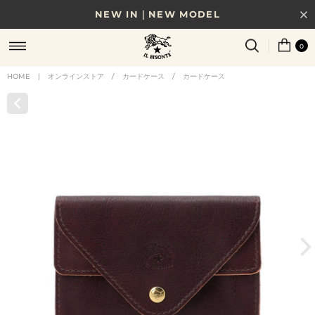
NEW IN｜NEW MODEL
8/17(月)10時まで｜税込11,000円以上で送料無料
0
贈る相手やシーンから選べる、新しいギフトガイド
HOME
|
オンラインストア
/
カードケース
/
カードケース
NEW IN｜COLOR LEATHER