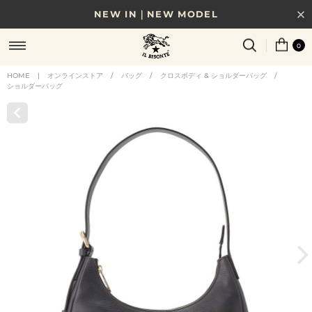
NEW IN｜NEW MODEL
8/17(月)10時まで｜税込11,000円以上で送料無料
0
贈る相手やシーンから選べる、新しいギフトガイド
HOME
|
オンラインストア
/
バッグ
/
クロスボディ & ショルダーバッグ
/
ショルダーバッグ
NEW IN｜COLOR LEATHER