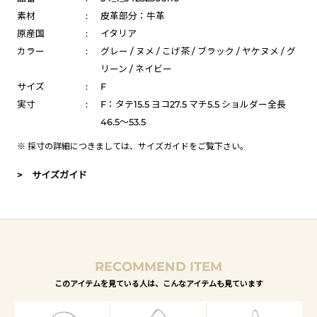
素材
:
皮革部分：牛革
原産国
:
イタリア
カラー
:
グレー / ヌメ / こげ茶 / ブラック / ヤケヌメ / グ
リーン / ネイビー
サイズ
:
F
実寸
:
F：タテ15.5 ヨコ27.5 マチ5.5 ショルダー全長
46.5～53.5
※ 採寸の詳細につきましては、
サイズガイド
をご覧下さい。
> サイズガイド
RECOMMEND ITEM
このアイテムを見ている人は、こんなアイテムも見ています