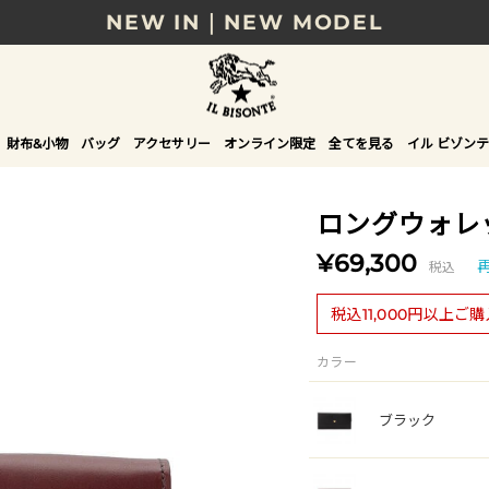
NEW IN｜NEW MODEL
8/17(月)10時まで｜税込11,000円以上で送料無
贈る相手やシーンから選べる、新しいギフトガイ
財布&小物
バッグ
アクセサリー
オンライン限定
全てを見る
イル ビゾンテ
NEW IN｜COLOR LEATHER
ロングウォレ
¥69,300
税込
税込11,000円以上ご
カラー
ブラック