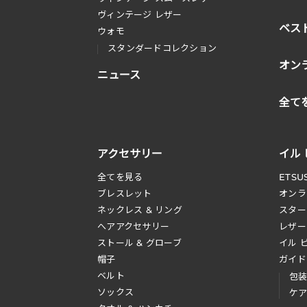
ヴィンテージ レザー
ベス
ウォモ
スタンダードコレクション
オン
ニュース
全て
アクセサリー
イル
全てを見る
ETSU
ブレスレット
オンラ
ネックレス & リング
スター
へアアクセサリー
レザー
ストール & グローブ
イル 
帽子
ガイド
ベルト
包
ソックス
ケ