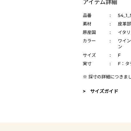
アイテム詳細
品番
:
54_1_
素材
:
皮革部
原産国
:
イタリ
カラー
:
ワイン
ン
サイズ
:
F
実寸
:
F：タテ
※ 採寸の詳細につきま
> サイズガイド