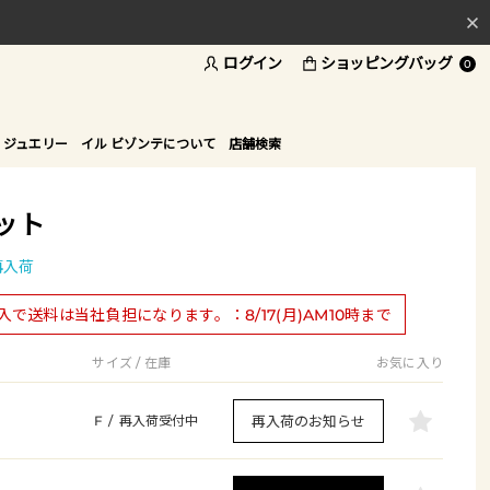
ログイン
ショッピングバッグ
料
0
ド
 ジュエリー
イル ビゾンテについて
店舗検索
ット
再入荷
購入で送料は当社負担になります。：8/17(月)AM10時まで
サイズ / 在庫
お気に入り
再入荷のお知らせ
F
/
再入荷受付中