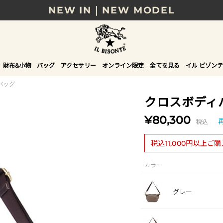
NEW IN｜NEW MODEL
8/17(月)10時まで｜税込11,000円以上で送料無
贈る相手やシーンから選べる、新しいギフトガイ
財布&小物
バッグ
アクセサリー
オンライン限定
全てを見る
イル ビゾンテ
NEW IN｜COLOR LEATHER
バッグ
クロスボディ
¥80,300
税込
税込11,000円以上ご
カラー
グレー