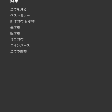
財布
全てを見る
べストセラー
新作財布 & 小物
長財布
折財布
ミニ財布
コインパース
全ての財布