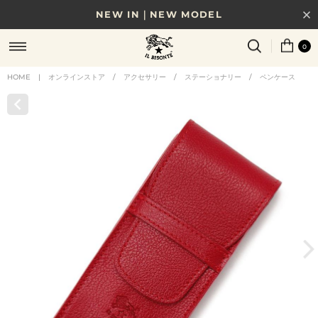
NEW IN｜NEW MODEL
8/17(月)10時まで｜税込11,000円以上で送料無料
0
贈る相手やシーンから選べる、新しいギフトガイド
HOME
|
オンラインストア
/
アクセサリー
/
ステーショナリー
/
ペンケース
NEW IN｜COLOR LEATHER