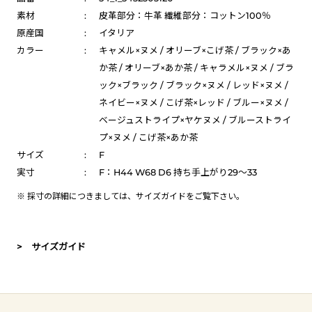
素材
:
皮革部分：牛革 繊維部分：コットン100％
原産国
:
イタリア
カラー
:
キャメル×ヌメ / オリーブ×こげ茶 / ブラック×あ
か茶 / オリーブ×あか茶 / キャラメル×ヌメ / ブラ
ック×ブラック / ブラック×ヌメ / レッド×ヌメ /
ネイビー×ヌメ / こげ茶×レッド / ブルー×ヌメ /
ベージュストライプ×ヤケヌメ / ブルーストライ
プ×ヌメ / こげ茶×あか茶
サイズ
:
F
実寸
:
F：H44 W68 D6 持ち手上がり29～33
※ 採寸の詳細につきましては、
サイズガイド
をご覧下さい。
> サイズガイド