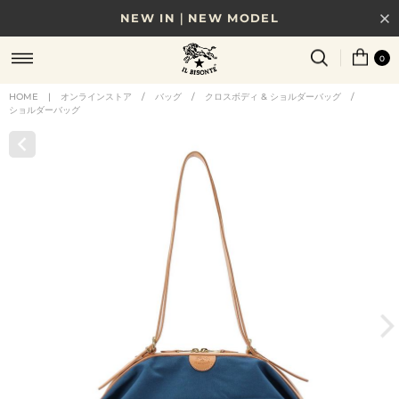
NEW IN｜NEW MODEL
8/17(月)10時まで｜税込11,000円以上で送料無料
0
贈る相手やシーンから選べる、新しいギフトガイド
HOME
|
オンラインストア
/
バッグ
/
クロスボディ & ショルダーバッグ
/
ショルダーバッグ
NEW IN｜COLOR LEATHER