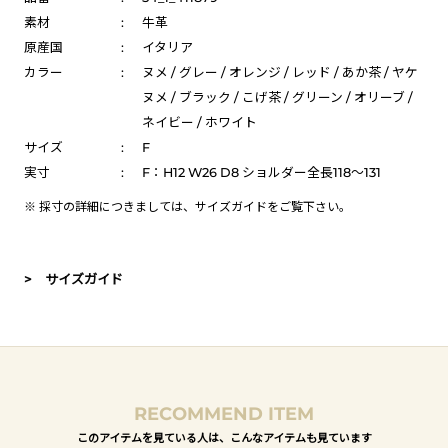
素材
:
牛革
原産国
:
イタリア
カラー
:
ヌメ / グレー / オレンジ / レッド / あか茶 / ヤケ
ヌメ / ブラック / こげ茶 / グリーン / オリーブ /
ネイビー / ホワイト
サイズ
:
F
実寸
:
F：H12 W26 D8 ショルダー全長118～131
※ 採寸の詳細につきましては、
サイズガイド
をご覧下さい。
> サイズガイド
RECOMMEND ITEM
このアイテムを見ている人は、こんなアイテムも見ています