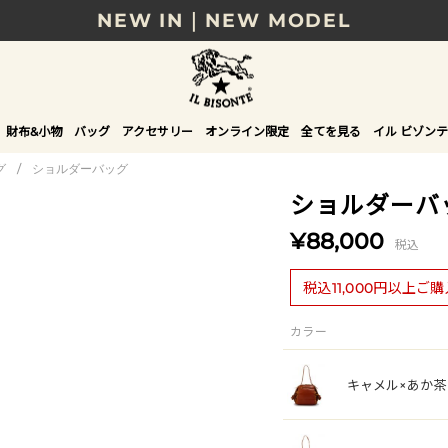
8/17(月)10時まで｜税込11,000円以上で送料無
贈る相手やシーンから選べる、新しいギフトガイ
NEW IN｜COLOR LEATHER
財布&小物
バッグ
アクセサリー
オンライン限定
全てを見る
イル ビゾンテ
グ
/
ショルダーバッグ
ショルダーバ
¥88,000
税込
税込11,000円以上ご
カラー
キャメル×あか茶