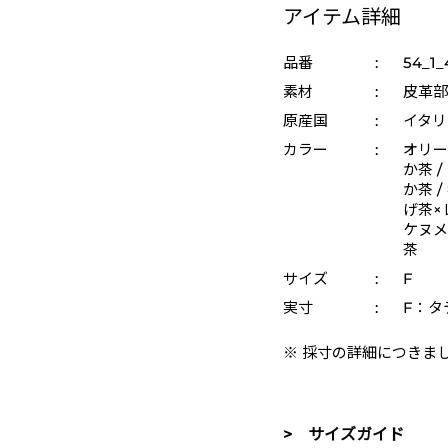
アイテム詳細
品番
:
54_1_
素材
:
皮革部
原産国
:
イタリ
カラー
:
オリー
か茶 /
か茶 
げ茶×
ケヌメ
茶
サイズ
:
F
実寸
:
F：タ
※ 採寸の詳細につきま
> サイズガイド