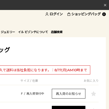
料
ログイン
ショッピングバッグ
ド
0
 ジュエリー
イル ビゾンテについて
店舗検索
ッグ
購入で送料は当社負担になります。：8/17(月)AM10時まで
サイズ / 在庫
お気に入り
再入荷のお知らせ
F
/
再入荷受付中