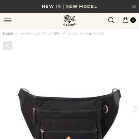
NEW IN｜NEW MODEL
8/17(月)10時まで｜税込11,000円以上で送料無料
0
贈る相手やシーンから選べる、新しいギフトガイド
HOME
|
オンラインストア
/
新作
/
バッグ
/
ベルトバッグ
NEW IN｜COLOR LEATHER