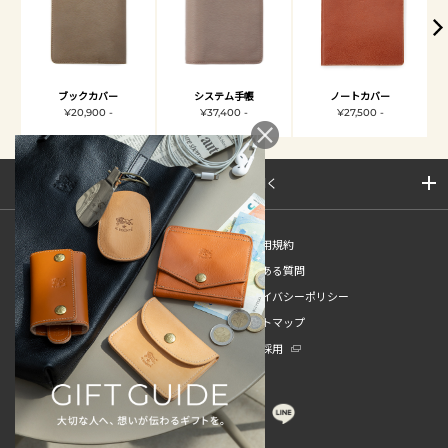
ブックカバー
システム手帳
ノートカバー
¥20,900 -
¥37,400 -
¥27,500 -
サイトマップを開く
新規会員登録
ご利用規約
ご利用ガイド
よくある質問
特定商取引法
プライバシーポリシー
お問い合わせ
サイトマップ
販売スタッフ中途採用
新卒採用