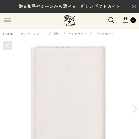
贈る相手やシーンから選べる、新しいギフトガイド
0
HOME
|
オンラインストア
/
新作
/
アクセサリー
/
ブックカバー