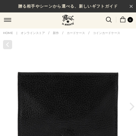
贈る相手やシーンから選べる、新しいギフトガイド
0
HOME
|
オンラインストア
/
新作
/
カードケース
/
コインカードケース