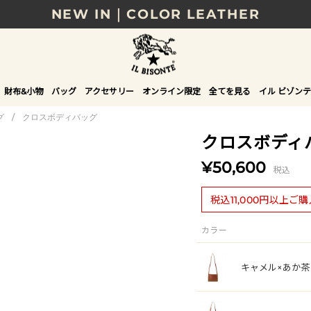
NEW IN｜COLOR LEATHER
財布&小物
バッグ
アクセサリー
オンライン限定
全てを見る
イル ビゾンテ
グ
/
クロスボディバッグ
クロスボディ
¥50,600
税込
税込11,000円以上ご
カラー
キャメル×あか茶