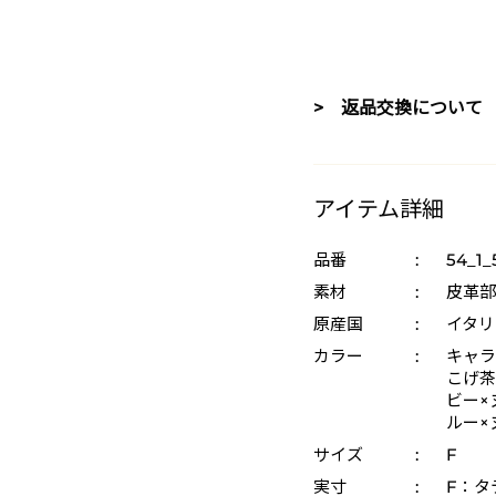
> 返品交換について
アイテム詳細
品番
:
54_1_
素材
:
皮革部
原産国
:
イタリ
カラー
:
キャラ
こげ茶
ビー×ヌ
ルー×
サイズ
:
F
実寸
:
F：タテ