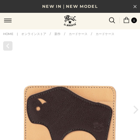
NEW IN｜NEW MODEL
8/17(月)10時まで｜税込11,000円以上で送料無料
0
贈る相手やシーンから選べる、新しいギフトガイド
HOME
|
オンラインストア
/
新作
/
カードケース
/
カードケース
NEW IN｜COLOR LEATHER