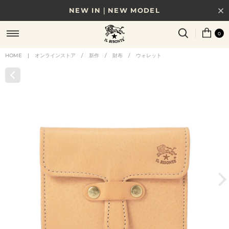
NEW IN｜NEW MODEL
8/17(月)10時まで｜税込11,000円以上で送料無料
0
贈る相手やシーンから選べる、新しいギフトガイド
HOME
|
オンラインストア
/
新作
/
財布
/
ウォレット
NEW IN｜COLOR LEATHER