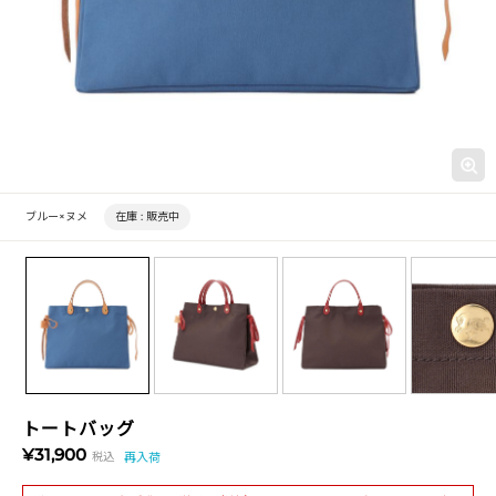
ブルー×ヌメ
在庫 :
販売中
トートバッグ
¥31,900
税込
再入荷