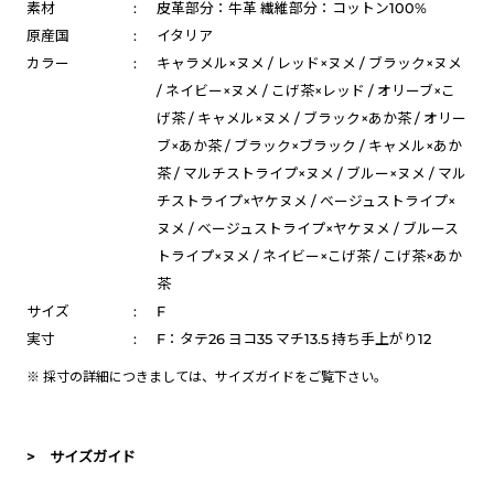
素材
:
皮革部分：牛革 繊維部分：コットン100%
原産国
:
イタリア
カラー
:
キャラメル×ヌメ / レッド×ヌメ / ブラック×ヌメ
/ ネイビー×ヌメ / こげ茶×レッド / オリーブ×こ
げ茶 / キャメル×ヌメ / ブラック×あか茶 / オリー
ブ×あか茶 / ブラック×ブラック / キャメル×あか
茶 / マルチストライプ×ヌメ / ブルー×ヌメ / マル
チストライプ×ヤケヌメ / ベージュストライプ×
ヌメ / ベージュストライプ×ヤケヌメ / ブルース
トライプ×ヌメ / ネイビー×こげ茶 / こげ茶×あか
茶
サイズ
:
F
実寸
:
F：タテ26 ヨコ35 マチ13.5 持ち手上がり12
※ 採寸の詳細につきましては、
サイズガイド
をご覧下さい。
> サイズガイド