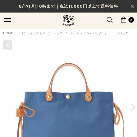
8/17(月)10時まで｜税込11,000円以上で送料無料
贈る相手やシーンから選べる、新しいギフトガイド
0
NEW IN｜COLOR LEATHER
HOME
|
オンラインストア
/
バッグ
/
トート & ハンドバッグ
/
トートバッグ