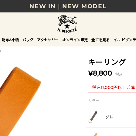
NEW IN｜NEW MODEL
8/17(月)10時まで｜税込11,000円以上で送料無
贈る相手やシーンから選べる、新しいギフトガイ
財布&小物
バッグ
アクセサリー
オンライン限定
全てを見る
イル ビゾンテ
NEW IN｜COLOR LEATHER
グ
キーリング
¥8,800
税込
税込11,000円以上ご
カラー
グレー