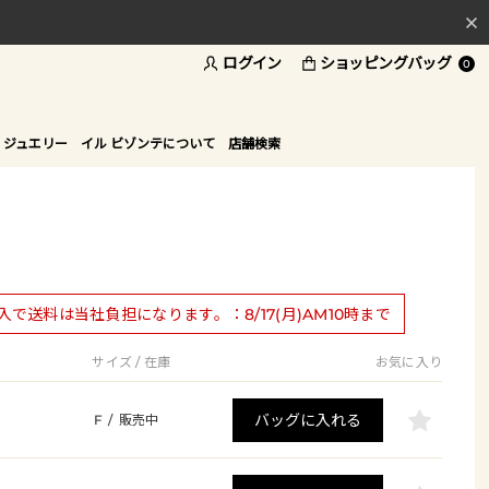
ログイン
ショッピングバッグ
料
0
ド
 ジュエリー
イル ビゾンテについて
店舗検索
購入で送料は当社負担になります。：8/17(月)AM10時まで
サイズ / 在庫
お気に入り
バッグに入れる
F
/
販売中