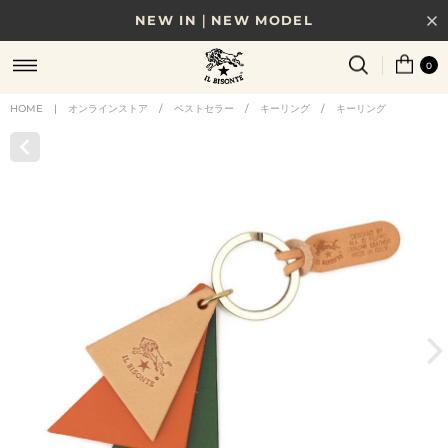
NEW IN｜NEW MODEL
8/17(月)10時まで｜税込11,000円以上で送料無料
0
贈る相手やシーンから選べる、新しいギフトガイド
HOME
|
オンラインストア
/
ベストセラー
/
キーリング
/
キーリング
NEW IN｜COLOR LEATHER