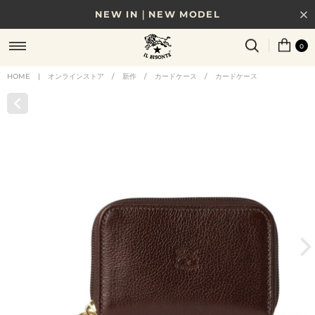
NEW IN｜NEW MODEL
8/17(月)10時まで｜税込11,000円以上で送料無料
0
贈る相手やシーンから選べる、新しいギフトガイド
HOME
|
オンラインストア
/
新作
/
カードケース
/
カードケース
NEW IN｜COLOR LEATHER