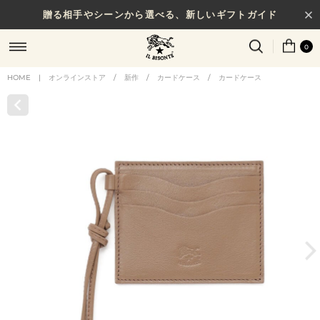
贈る相手やシーンから選べる、新しいギフトガイド
0
HOME
|
オンラインストア
/
新作
/
カードケース
/
カードケース