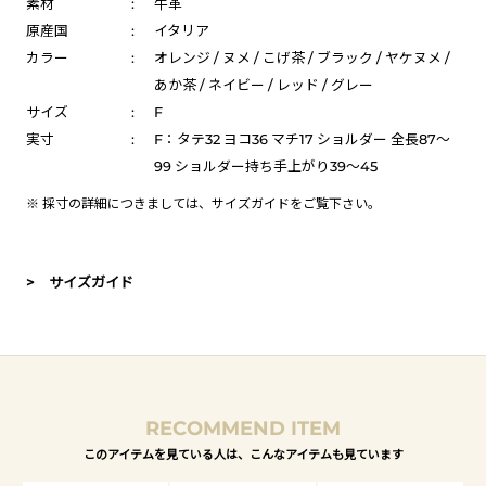
素材
:
牛革
原産国
:
イタリア
カラー
:
オレンジ / ヌメ / こげ茶 / ブラック / ヤケヌメ /
あか茶 / ネイビー / レッド / グレー
サイズ
:
F
実寸
:
F：タテ32 ヨコ36 マチ17 ショルダー 全長87～
99 ショルダー持ち手上がり39～45
※ 採寸の詳細につきましては、
サイズガイド
をご覧下さい。
> サイズガイド
RECOMMEND ITEM
このアイテムを見ている人は、こんなアイテムも見ています