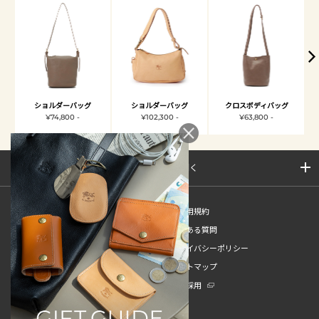
ショルダーバッグ
ショルダーバッグ
クロスボディバッグ
¥74,800 -
¥102,300 -
¥63,800 -
サイトマップを開く
新規会員登録
ご利用規約
ご利用ガイド
よくある質問
特定商取引法
プライバシーポリシー
お問い合わせ
サイトマップ
販売スタッフ中途採用
新卒採用