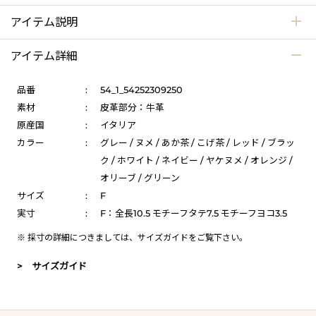
アイテム説明
アイテム詳細
品番
:
54_1_54252309250
素材
:
皮革部分：牛革
原産国
:
イタリア
カラー
:
グレー / ヌメ / あか茶 / こげ茶 / レッド / ブラッ
ク / ホワイト / ネイビー / ヤケヌメ / オレンジ /
オリーブ / グリーン
サイズ
:
F
実寸
:
F：全長10.5 モチーフタテ7.5 モチーフヨコ3.5
※ 採寸の詳細につきましては、
サイズガイド
をご覧下さい。
> サイズガイド