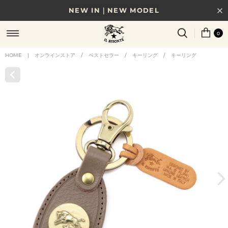
NEW IN｜NEW MODEL
8/17(月)10時まで｜税込11,000円以上で送料無料
0
贈る相手やシーンから選べる、新しいギフトガイド
HOME
|
オンラインストア
/
ベストセラー
/
キーリング
/
キーリング
NEW IN｜COLOR LEATHER