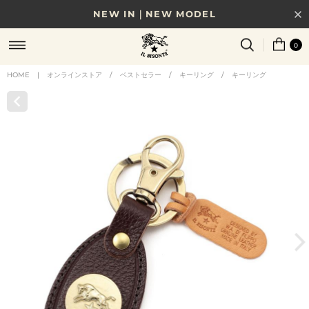
NEW IN｜NEW MODEL
8/17(月)10時まで｜税込11,000円以上で送料無料
0
贈る相手やシーンから選べる、新しいギフトガイド
HOME
|
オンラインストア
/
ベストセラー
/
キーリング
/
キーリング
NEW IN｜COLOR LEATHER