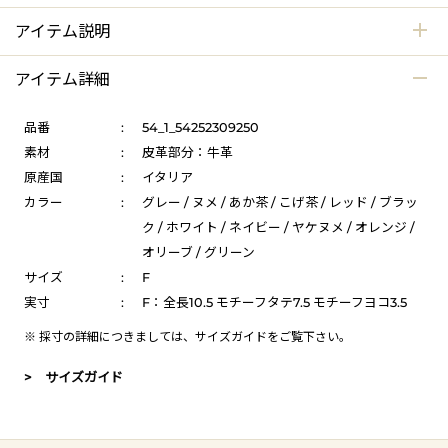
アイテム説明
アイテム詳細
品番
:
54_1_54252309250
素材
:
皮革部分：牛革
原産国
:
イタリア
カラー
:
グレー / ヌメ / あか茶 / こげ茶 / レッド / ブラッ
ク / ホワイト / ネイビー / ヤケヌメ / オレンジ /
オリーブ / グリーン
サイズ
:
F
実寸
:
F：全長10.5 モチーフタテ7.5 モチーフヨコ3.5
※ 採寸の詳細につきましては、
サイズガイド
をご覧下さい。
> サイズガイド