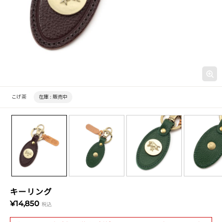
こげ茶
在庫 :
販売中
キーリング
¥14,850
税込