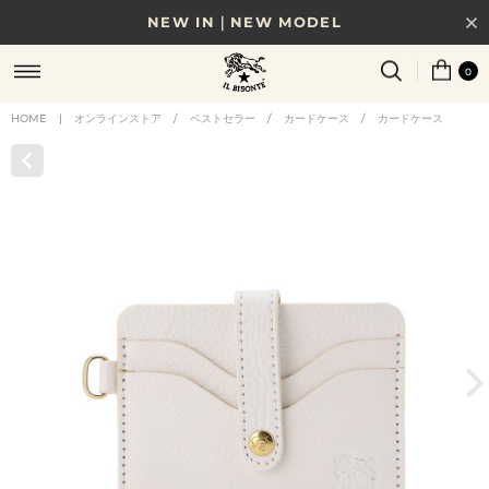
NEW IN｜NEW MODEL
8/17(月)10時まで｜税込11,000円以上で送料無料
0
贈る相手やシーンから選べる、新しいギフトガイド
HOME
|
オンラインストア
/
ベストセラー
/
カードケース
/
カードケース
NEW IN｜COLOR LEATHER