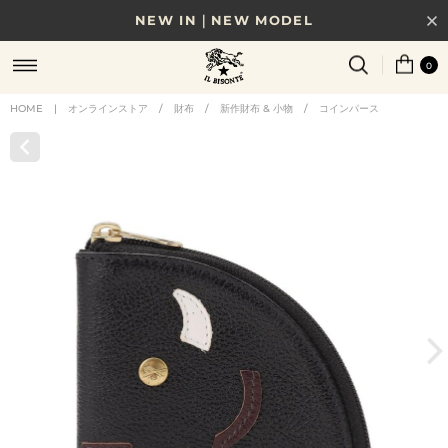
NEW IN｜NEW MODEL
8/17(月)10時まで｜税込11,000円以上で送料無料
0
贈る相手やシーンから選べる、新しいギフトガイド
HOME
|
オンラインストア
/
財布
/
新作財布 & 小物
/
コインパース
NEW IN｜COLOR LEATHER