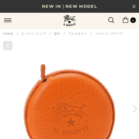
NEW IN｜NEW MODEL
8/17(月)10時まで｜税込11,000円以上で送料無料
0
贈る相手やシーンから選べる、新しいギフトガイド
HOME
|
オンラインストア
/
新作
/
アクセサリー
/
メジャリングテープ
NEW IN｜COLOR LEATHER