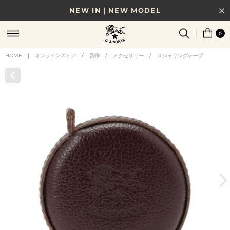
NEW IN｜NEW MODEL
8/17(月)10時まで｜税込11,000円以上で送料無料
0
贈る相手やシーンから選べる、新しいギフトガイド
HOME
|
オンラインストア
/
新作
/
アクセサリー
/
メジャリングテープ
NEW IN｜COLOR LEATHER