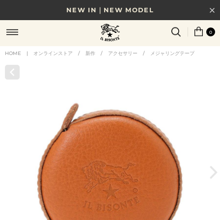
NEW IN｜NEW MODEL
8/17(月)10時まで｜税込11,000円以上で送料無料
0
贈る相手やシーンから選べる、新しいギフトガイド
HOME
|
オンラインストア
/
新作
/
アクセサリー
/
メジャリングテープ
NEW IN｜COLOR LEATHER