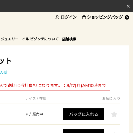
ログイン
ショッピングバッグ
料
0
ド
 ジュエリー
イル ビゾンテについて
店舗検索
ット
入荷
購入で送料は当社負担になります。：8/17(月)AM10時まで
サイズ / 在庫
お気に入り
バッグに入れる
F
/
販売中