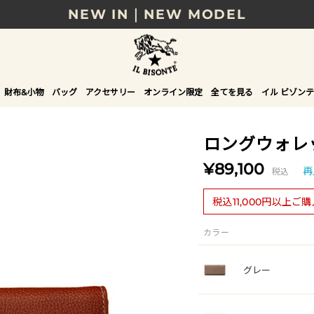
NEW IN｜NEW MODEL
8/17(月)10時まで｜税込11,000円以上で送料無
贈る相手やシーンから選べる、新しいギフトガイ
財布&小物
バッグ
アクセサリー
オンライン限定
全てを見る
イル ビゾンテ
NEW IN｜COLOR LEATHER
ロングウォレ
¥89,100
税込
再
税込11,000円以上ご
カラー
グレー