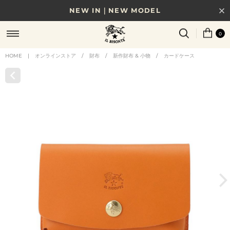
NEW IN｜NEW MODEL
8/17(月)10時まで｜税込11,000円以上で送料無料
0
贈る相手やシーンから選べる、新しいギフトガイド
HOME
|
オンラインストア
/
財布
/
新作財布 & 小物
/
カードケース
NEW IN｜COLOR LEATHER