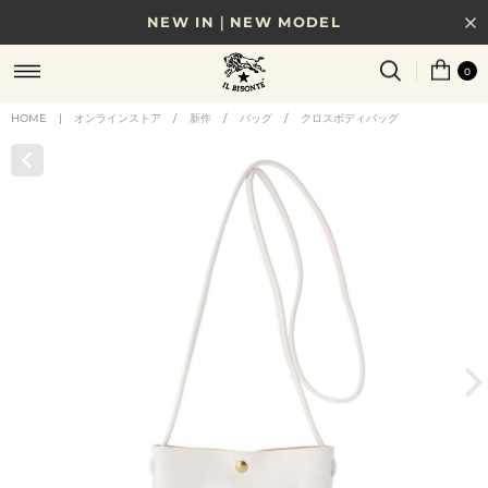
NEW IN｜NEW MODEL
8/17(月)10時まで｜税込11,000円以上で送料無料
0
贈る相手やシーンから選べる、新しいギフトガイド
HOME
|
オンラインストア
/
新作
/
バッグ
/
クロスボディバッグ
NEW IN｜COLOR LEATHER