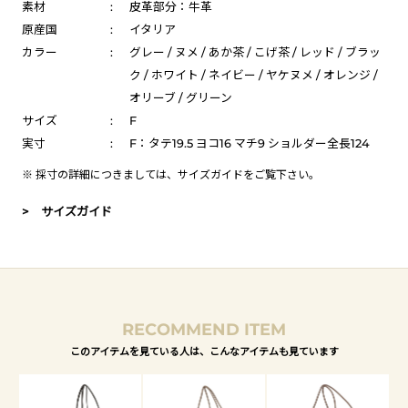
素材
:
皮革部分：牛革
原産国
:
イタリア
カラー
:
グレー / ヌメ / あか茶 / こげ茶 / レッド / ブラッ
ク / ホワイト / ネイビー / ヤケヌメ / オレンジ /
オリーブ / グリーン
サイズ
:
F
実寸
:
F：タテ19.5 ヨコ16 マチ9 ショルダー全長124
※ 採寸の詳細につきましては、
サイズガイド
をご覧下さい。
> サイズガイド
RECOMMEND ITEM
このアイテムを見ている人は、こんなアイテムも見ています