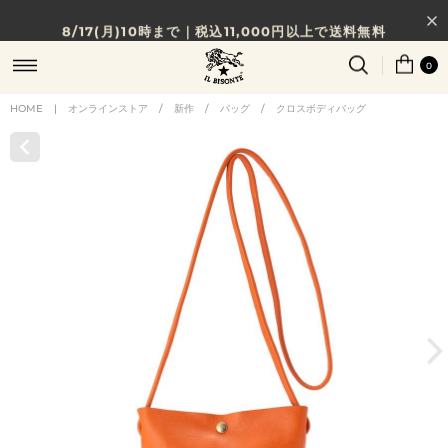
8/17(月)10時まで｜税込11,000円以上で送料無料
贈る相手やシーンから選べる、新しいギフトガイド
0
NEW IN｜COLOR LEATHER
HOME
|
オンラインストア
/
新作
/
バッグ
/
クロスボディバッグ