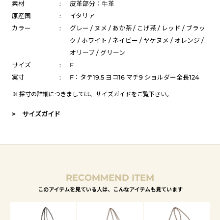
素材
:
皮革部分：牛革
原産国
:
イタリア
カラー
:
グレー / ヌメ / あか茶 / こげ茶 / レッド / ブラッ
ク / ホワイト / ネイビー / ヤケヌメ / オレンジ /
オリーブ / グリーン
サイズ
:
F
実寸
:
F：タテ19.5 ヨコ16 マチ9 ショルダー全長124
※ 採寸の詳細につきましては、
サイズガイド
をご覧下さい。
> サイズガイド
RECOMMEND ITEM
このアイテムを見ている人は、こんなアイテムも見ています