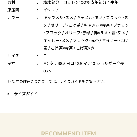
素材
:
繊維部分：コットン100% 皮革部分：牛革
原産国
:
イタリア
カラー
:
キャラメル×ヌメ / キャメル×ヌメ / ブラック×ヌ
メ / オリーブ×こげ茶 / キャメル×赤茶 / ブラック
×ブラック / オリーブ×赤茶 / 赤×ヌメ / 青×ヌメ /
ネイビー×ヌメ / ブラック×赤茶 / ネイビー×こげ
茶 / こげ茶×赤茶 / こげ茶×赤
サイズ
:
F
実寸
:
F：タテ38.5 ヨコ42.5 マチ10 ショルダー全長
83.5
※ 採寸の詳細につきましては、
サイズガイド
をご覧下さい。
> サイズガイド
RECOMMEND ITEM