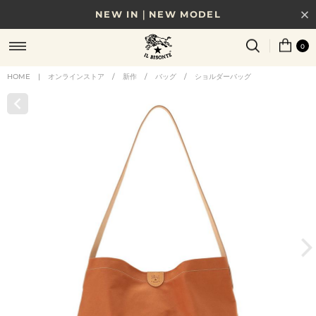
NEW IN｜NEW MODEL
8/17(月)10時まで｜税込11,000円以上で送料無料
0
贈る相手やシーンから選べる、新しいギフトガイド
HOME
|
オンラインストア
/
新作
/
バッグ
/
ショルダーバッグ
NEW IN｜COLOR LEATHER