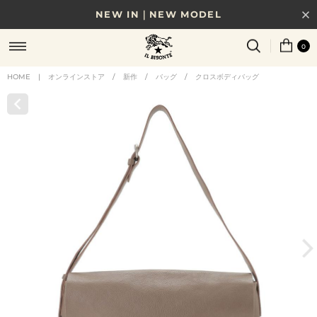
NEW IN｜NEW MODEL
8/17(月)10時まで｜税込11,000円以上で送料無料
0
贈る相手やシーンから選べる、新しいギフトガイド
HOME
|
オンラインストア
/
新作
/
バッグ
/
クロスボディバッグ
NEW IN｜COLOR LEATHER