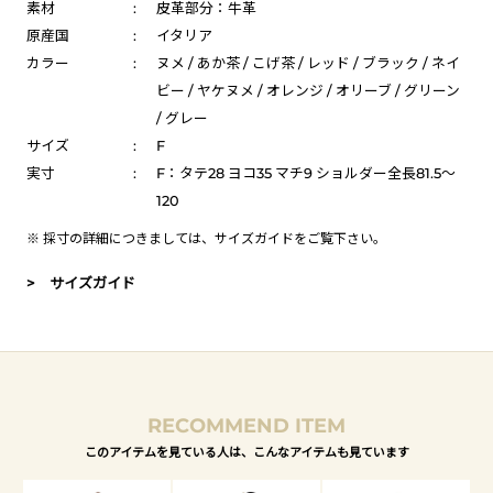
素材
:
皮革部分：牛革
原産国
:
イタリア
カラー
:
ヌメ / あか茶 / こげ茶 / レッド / ブラック / ネイ
ビー / ヤケヌメ / オレンジ / オリーブ / グリーン
/ グレー
サイズ
:
F
実寸
:
F：タテ28 ヨコ35 マチ9 ショルダー全長81.5～
120
※ 採寸の詳細につきましては、
サイズガイド
をご覧下さい。
> サイズガイド
RECOMMEND ITEM
このアイテムを見ている人は、こんなアイテムも見ています