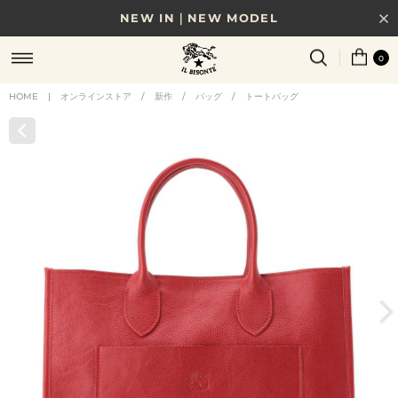
NEW IN｜NEW MODEL
8/17(月)10時まで｜税込11,000円以上で送料無料
0
贈る相手やシーンから選べる、新しいギフトガイド
HOME
|
オンラインストア
/
新作
/
バッグ
/
トートバッグ
NEW IN｜COLOR LEATHER