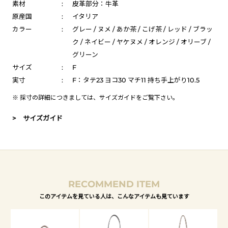
素材
:
皮革部分：牛革
原産国
:
イタリア
カラー
:
グレー / ヌメ / あか茶 / こげ茶 / レッド / ブラッ
ク / ネイビー / ヤケヌメ / オレンジ / オリーブ /
グリーン
サイズ
:
F
実寸
:
F：タテ23 ヨコ30 マチ11 持ち手上がり10.5
※ 採寸の詳細につきましては、
サイズガイド
をご覧下さい。
> サイズガイド
RECOMMEND ITEM
このアイテムを見ている人は、こんなアイテムも見ています