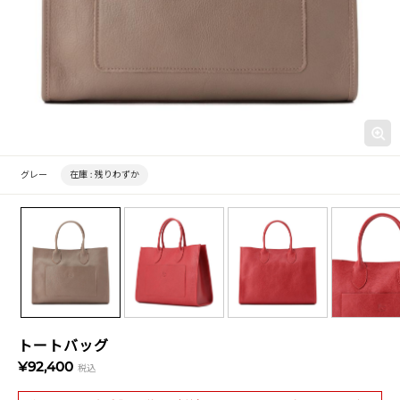
グレー
在庫 :
残りわずか
トートバッグ
¥92,400
税込