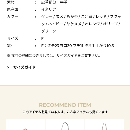
素材
:
皮革部分：牛革
原産国
:
イタリア
カラー
:
グレー / ヌメ / あか茶 / こげ茶 / レッド / ブラッ
ク / ネイビー / ヤケヌメ / オレンジ / オリーブ /
グリーン
サイズ
:
F
実寸
:
F：タテ23 ヨコ30 マチ11 持ち手上がり10.5
※ 採寸の詳細につきましては、
サイズガイド
をご覧下さい。
> サイズガイド
RECOMMEND ITEM
このアイテムを見ている人は、こんなアイテムも見ています