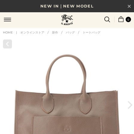
NEW IN｜NEW MODEL
8/17(月)10時まで｜税込11,000円以上で送料無料
0
贈る相手やシーンから選べる、新しいギフトガイド
HOME
|
オンラインストア
/
新作
/
バッグ
/
トートバッグ
NEW IN｜COLOR LEATHER