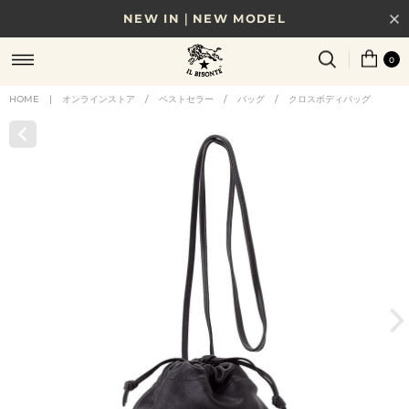
NEW IN｜NEW MODEL
8/17(月)10時まで｜税込11,000円以上で送料無料
0
贈る相手やシーンから選べる、新しいギフトガイド
HOME
|
オンラインストア
/
ベストセラー
/
バッグ
/
クロスボディバッグ
NEW IN｜COLOR LEATHER