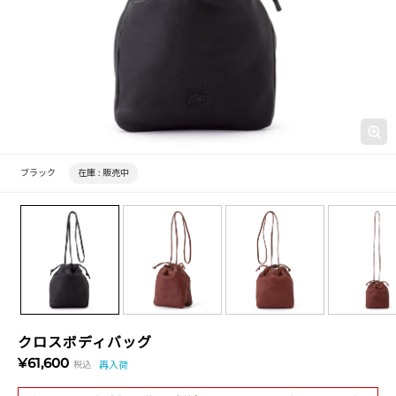
ブラック
在庫 :
販売中
クロスボディバッグ
¥61,600
税込
再入荷