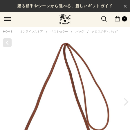
贈る相手やシーンから選べる、新しいギフトガイド
0
HOME
|
オンラインストア
/
ベストセラー
/
バッグ
/
クロスボディバッグ