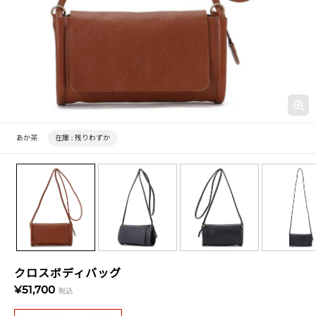
あか茶
在庫 :
残りわずか
クロスボディバッグ
¥51,700
税込