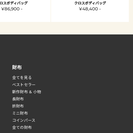
ロスボディバッグ
クロスボディバッグ
¥86,900 -
¥48,400 -
財布
全てを見る
べストセラー
新作財布 & 小物
長財布
折財布
ミニ財布
コインパース
全ての財布