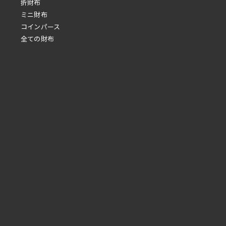
折財布
ミニ財布
コインパース
全ての財布