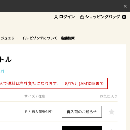
ログイン
ショッピングバッグ
料
0
ド
 ジュエリー
イル ビゾンテについて
店舗検索
トル
入荷
購入で送料は当社負担になります。：8/17(月)AM10時まで
サイズ / 在庫
お気に入り
再入荷のお知らせ
F
/
再入荷受付中