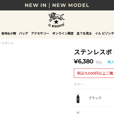
NEW IN｜NEW MODEL
8/17(月)10時まで｜税込11,000円以上で送料無
贈る相手やシーンから選べる、新しいギフトガイ
財布&小物
バッグ
アクセサリー
オンライン限定
全てを見る
イル ビゾンテ
NEW IN｜COLOR LEATHER
レスボトル
ステンレスボ
¥6,380
税込
再
税込11,000円以上ご
カラー
ブラック