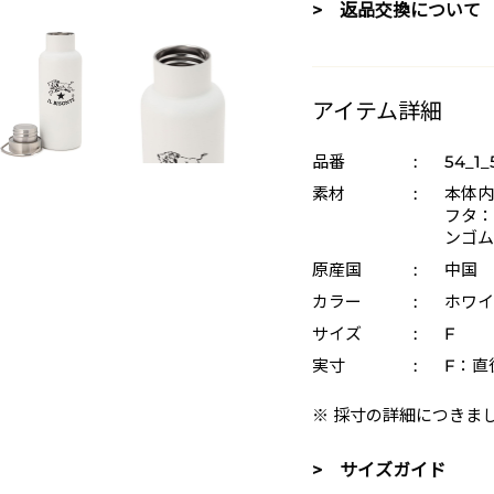
> 返品交換について
アイテム詳細
品番
:
54_1_
素材
:
本体内
フタ：
ンゴム
原産国
:
中国
カラー
:
ホワイ
サイズ
:
F
実寸
:
F：直径
※ 採寸の詳細につきま
> サイズガイド