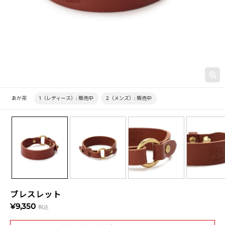
あか茶
1（レディース）:
販売中
2（メンズ）:
販売中
ブレスレット
¥9,350
税込