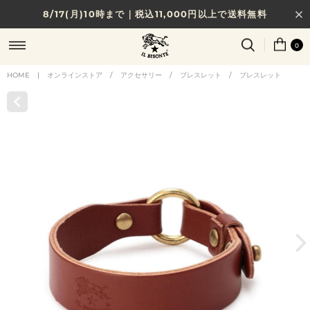
8/17(月)10時まで｜税込11,000円以上で送料無料
贈る相手やシーンから選べる、新しいギフトガイド
0
NEW IN｜COLOR LEATHER
HOME
|
オンラインストア
/
アクセサリー
/
ブレスレット
/
ブレスレット