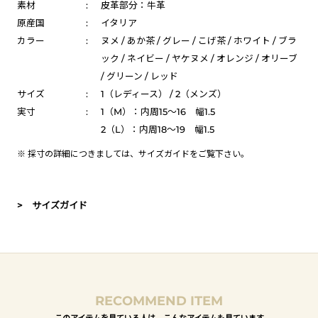
素材
:
皮革部分：牛革
原産国
:
イタリア
カラー
:
ヌメ / あか茶 / グレー / こげ茶 / ホワイト / ブラ
ック / ネイビー / ヤケヌメ / オレンジ / オリーブ
/ グリーン / レッド
サイズ
:
1（レディース） / 2（メンズ）
実寸
:
1（M）：内周15～16 幅1.5
2（L）：内周18～19 幅1.5
※ 採寸の詳細につきましては、
サイズガイド
をご覧下さい。
> サイズガイド
RECOMMEND ITEM
このアイテムを見ている人は、こんなアイテムも見ています