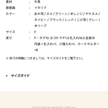
素材
:
牛革
原産国
:
イタリア
カラー
:
あか茶 / ヌメ / グリーン / オレンジ / ヤケヌメ /
ネイビー / ブラック / レッド / こげ茶 / グレー /
オリーブ
サイズ
:
F
実寸
:
F：タテ10 ヨコ11 マチ1.5 札入れ16.5 全長19
内装 = 札入れ×1、小銭入れ×1、カードホルダー
×8
※ 採寸の詳細につきましては、
サイズガイド
をご覧下さい。
> サイズガイド