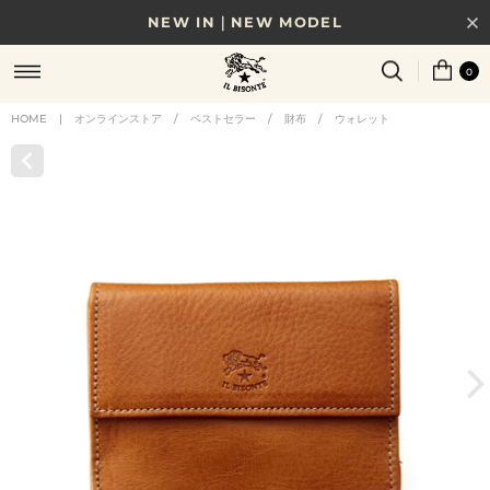
NEW IN｜NEW MODEL
8/17(月)10時まで｜税込11,000円以上で送料無料
0
贈る相手やシーンから選べる、新しいギフトガイド
HOME
|
オンラインストア
/
ベストセラー
/
財布
/
ウォレット
NEW IN｜COLOR LEATHER